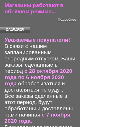
Магазины работают в
обычном режиме...
Подробнее
27.10.2020
Уважаемые покупатели!
В связи с нашим
запланированным
очередным отпуском, Ваши
заказы, сделанные в
период
с 28 октября 2020
года по 6 ноября 2020
года
обрабатываться и
доставляться не будут.
Все заказы сделанные в
этот период, будут
обработаны и доставлены
нами начиная
с 7 ноября
2020 года
.