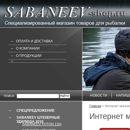
ОПЛАТА И ДОСТАВКА
О КОМПАНИИ
О ПРОДУКЦИИ
НОВОСТИ
НАПИШ
Главная
» Интернет магаз
СПЕЦПРЕДЛОЖЕНИЕ
Интернет 
SABANEEV ШТЕКЕРНЫЕ
УДИЛИЩА 2010
SABANEEV FOTON 13m