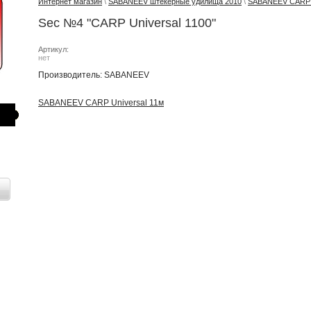
Интернет магазин
\
SABANEEV штекерные удилища 2010
\
SABANEEV CARP U
Sec №4 "CARP Universal 1100"
Артикул:
нет
Производитель: SABANEEV
SABANEEV CARP Universal 11м