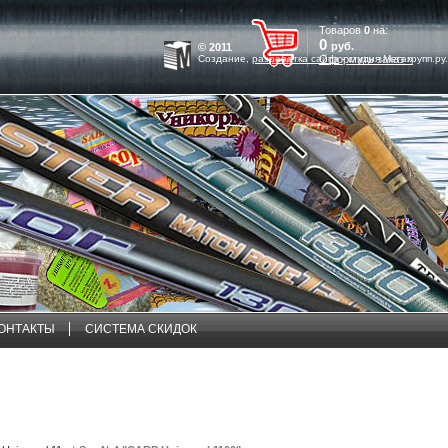
Товаров
0
на:
0
руб.
© 2011
Создание,
разработка сайта
Оформить заказ »
- студия Мегагрупп.ру.
ОНТАКТЫ
СИСТЕМА СКИДОК