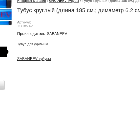
Интернет магазин
\
SABANEEV тубусы
\
Тубус круглый (длина 185 см.; ди
Тубус круглый (длина 185 см.; димаметр 6.2 с
Артикул:
TO185-62
Производитель: SABANEEV
Тубус для удилища
SABANEEV тубусы