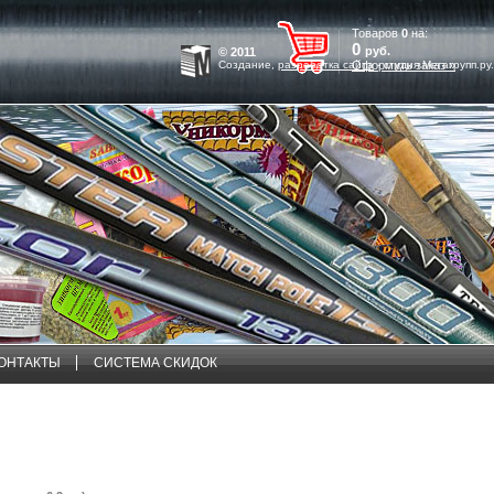
Товаров
0
на:
0
руб.
© 2011
Создание,
разработка сайта
Оформить заказ »
- студия Мегагрупп.ру.
ОНТАКТЫ
СИСТЕМА СКИДОК