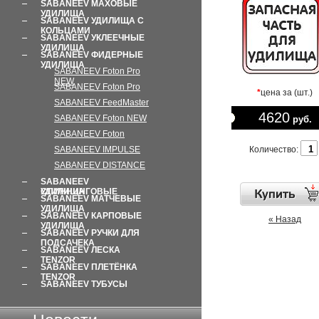
SABANEEV МАХОВЫЕ
УДИЛИЩА
SABANEEV УДИЛИЩА С
КОЛЬЦАМИ
SABANEEV УКЛЕЕЧНЫЕ
УДИЛИЩА
SABANEEV ФИДЕРНЫЕ
УДИЛИЩА
SABANEEV Foton Pro
NEW
SABANEEV Foton Pro
*
цена за (шт.)
SABANEEV FeedMaster
4620
SABANEEV Foton NEW
руб.
SABANEEV Foton
Количество:
SABANEEV IMPULSE
SABANEEV DISTANCE
SABANEEV
СПИННИНГОВЫЕ УДИЛИЩА
SABANEEV МАТЧЕВЫЕ
УДИЛИЩА
SABANEEV КАРПОВЫЕ
« Назад
УДИЛИЩА
SABANEEV РУЧКИ ДЛЯ
ПОДСАЧЕКА
SABANEEV ЛЕСКA
TENZOR
SABANEEV ПЛЕТЁНКА
TENZOR
SABANEEV ТУБУСЫ