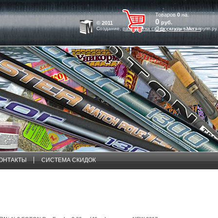
Товаров
0
на:
0
руб.
© 2011
Создание,
разработка сайта
Оформить заказ »
- студия Мегагрупп.ру.
ОНТАКТЫ
СИСТЕМА СКИДОК