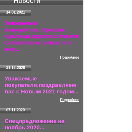
Новости
14.01.2021
Уважаемые
покупатели...Пришли
удилища дорого сигмента
Сабанеева и запчасти к
ним...
Подробнее
31.12.2020
Уважаемые
покупатели,поздравляем
вас с Новым 2021 годом...
Подробнее
07.11.2020
Спецпредложение на
ноябрь 2020...