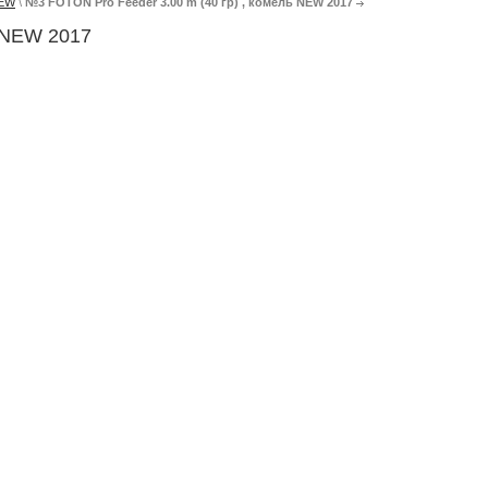
NEW
\
№3 FOTON Pro Feeder 3.00 m (40 гр) , комель NEW 2017
ь NEW 2017