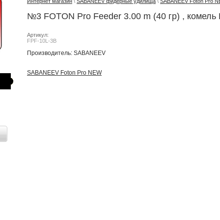
Интернет магазин
\
SABANEEV фидерные удилища
\
SABANEEV Foton Pro 
№3 FOTON Pro Feeder 3.00 m (40 гр) , комел
Артикул:
FPF-10L-3B
Производитель: SABANEEV
SABANEEV Foton Pro NEW