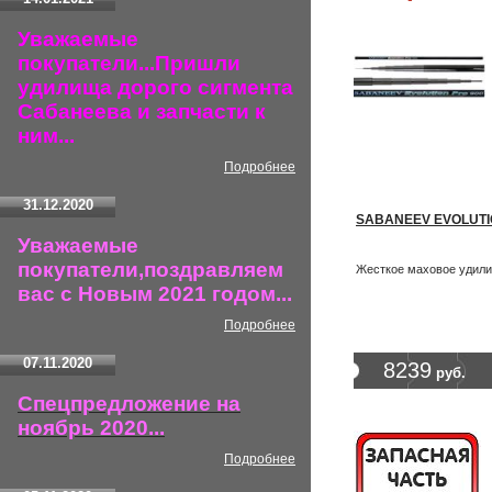
Уважаемые
покупатели...Пришли
удилища дорого сигмента
Сабанеева и запчасти к
ним...
Подробнее
31.12.2020
SABANEEV EVOLUTIO
Уважаемые
покупатели,поздравляем
Жесткое маховое удил
вас с Новым 2021 годом...
Подробнее
07.11.2020
8239
руб.
Спецпредложение на
ноябрь 2020...
Подробнее