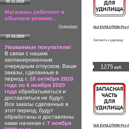
05.11.2020
Магазины работают в
обычном режиме...
Подробнее
№3 EVOLUTION Pro (
27.10.2020
Запчасть к удилищу
Уважаемые покупатели!
В связи с нашим
запланированным
очередным отпуском, Ваши
1275
руб.
заказы, сделанные в
период
с 28 октября 2020
года по 6 ноября 2020
года
обрабатываться и
доставляться не будут.
Все заказы сделанные в
этот период, будут
обработаны и доставлены
нами начиная
с 7 ноября
№5 EVOLUTION Pro (