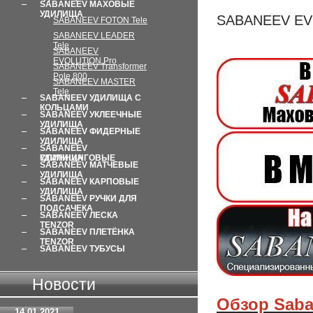
SABANEEV МАХОВЫЕ
УДИЛИЩА
SABANEEV EV
SABANEEV FOTON Tele
SABANEEV LEADER
Tele
SABANEEV
EVOLUTION Pro
SABANEEV Transformer
Pole 800
SABANEEV MASTER
Tele
SABANEEV УДИЛИЩА С
КОЛЬЦАМИ
SABANEEV УКЛЕЕЧНЫЕ
УДИЛИЩА
SABANEEV ФИДЕРНЫЕ
УДИЛИЩА
SABANEEV
СПИННИНГОВЫЕ УДИЛИЩА
SABANEEV МАТЧЕВЫЕ
УДИЛИЩА
SABANEEV КАРПОВЫЕ
УДИЛИЩА
SABANEEV РУЧКИ ДЛЯ
ПОДСАЧЕКА
SABANEEV ЛЕСКA
TENZOR
SABANEEV ПЛЕТЁНКА
TENZOR
SABANEEV ТУБУСЫ
Новости
Обзор Saba
14.01.2021