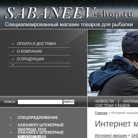
ОПЛАТА И ДОСТАВКА
О КОМПАНИИ
О ПРОДУКЦИИ
НОВОСТИ
НАПИШ
СИСТЕМА СКИДОК
Главная
» Интернет магаз
СПЕЦПРЕДЛОЖЕНИЕ
Интернет 
SABANEEV ШТЕКЕРНЫЕ
УДИЛИЩА 2010
SABANEEV ШТЕКЕРНЫЕ
Интернет магазин
»
SAB
УДИЛИЩА 2008 КОРЕЙСКИЕ