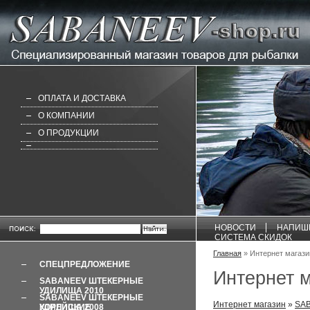
ОПЛАТА И ДОСТАВКА
О КОМПАНИИ
О ПРОДУКЦИИ
НОВОСТИ
НАПИШ
СИСТЕМА СКИДОК
Главная
» Интернет магаз
СПЕЦПРЕДЛОЖЕНИЕ
Интернет 
SABANEEV ШТЕКЕРНЫЕ
УДИЛИЩА 2010
SABANEEV ШТЕКЕРНЫЕ
Интернет магазин
»
SAB
УДИЛИЩА 2008 КОРЕЙСКИЕ