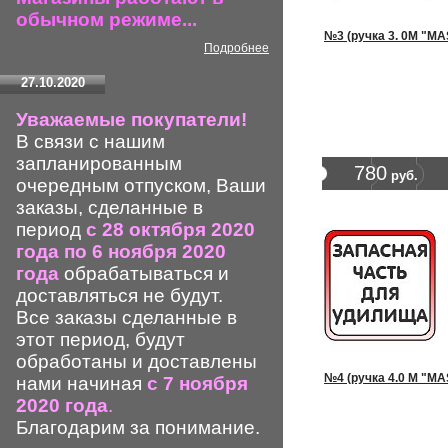
обычном режиме...
№3 (ручка 3. 0М "MA
Подробнее
27.10.2020
Уважаемые покупатели!
В связи с нашим
запланированным
780
руб.
очередным отпуском, Ваши
заказы, сделанные в
период
с 28 октября 2020
года по 6 ноября 2020
года
обрабатываться и
доставляться не будут.
Все заказы сделанные в
этот период, будут
обработаны и доставлены
№4 (ручка 4.0 М "MA
нами начиная
с 7 ноября
2020 года
.
Благодарим за понимание.