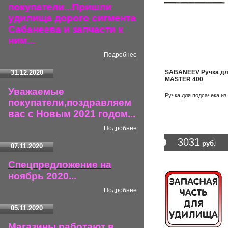
покупатели...Пришли
удилища дорого сигмента
Сабанеева и запчасти к
ним...
Подробнее
31.12.2020
SABANEEV Ручка дл
MASTER 400
Уважаемые
Ручка для подсачека из
покупатели,поздравляем
вас с Новым 2021 годом...
Подробнее
3031
руб.
07.11.2020
Спецпредложение на
ноябрь 2020...
Подробнее
05.11.2020
Магазины работают в