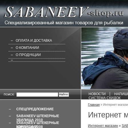
ОПЛАТА И ДОСТАВКА
О КОМПАНИИ
О ПРОДУКЦИИ
НОВОСТИ
НАПИШ
СИСТЕМА СКИДОК
Главная
» Интернет магаз
СПЕЦПРЕДЛОЖЕНИЕ
Интернет 
SABANEEV ШТЕКЕРНЫЕ
УДИЛИЩА 2010
SABANEEV ШТЕКЕРНЫЕ
Интернет магазин
»
SAB
УДИЛИЩА 2008 КОРЕЙСКИЕ