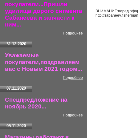
покупатели...Пришли
удилища дорого сигмента
ВНИМАНИЕ:перед оформл
http://sabaneev.fisherma
Сабанеева и запчасти к
ним...
Подробнее
31.12.2020
Уважаемые
покупатели,поздравляем
вас с Новым 2021 годом...
Подробнее
07.11.2020
Спецпредложение на
ноябрь 2020...
Подробнее
05.11.2020
Магазины работают в