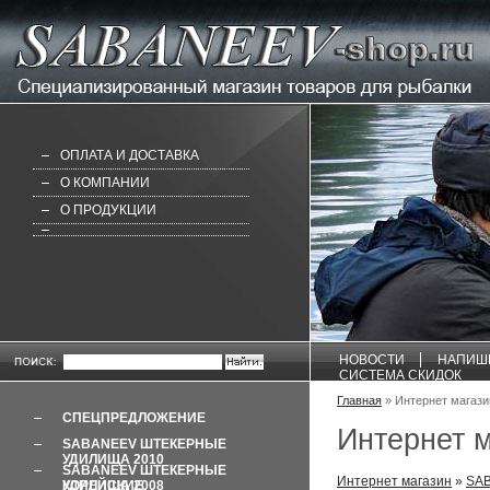
ОПЛАТА И ДОСТАВКА
О КОМПАНИИ
О ПРОДУКЦИИ
НОВОСТИ
НАПИШ
СИСТЕМА СКИДОК
Главная
» Интернет магаз
СПЕЦПРЕДЛОЖЕНИЕ
Интернет 
SABANEEV ШТЕКЕРНЫЕ
УДИЛИЩА 2010
SABANEEV ШТЕКЕРНЫЕ
Интернет магазин
»
SAB
УДИЛИЩА 2008 КОРЕЙСКИЕ