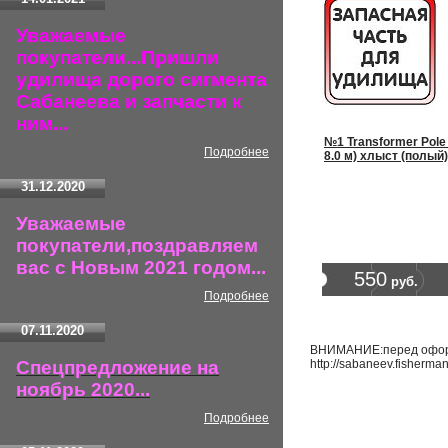
Уважаемые
покупатели...Пришли
удилища дорого сигмента
Сабанеева и запчасти к
ним...
№1 Transformer Pole 80
Подробнее
8.0 м) хлыст (полый)
31.12.2020
Уважаемые
покупатели,поздравляем
вас с Новым 2021 годом...
550
руб.
Подробнее
07.11.2020
ВНИМАНИЕ:перед оформл
Спецпредложение на
http://sabaneev.fisherma
ноябрь 2020...
Подробнее