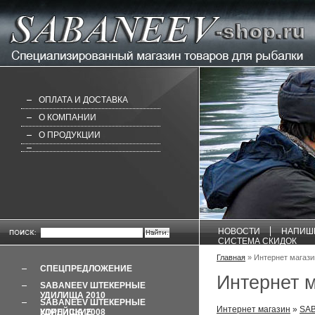
ОПЛАТА И ДОСТАВКА
О КОМПАНИИ
О ПРОДУКЦИИ
НОВОСТИ
НАПИШ
СИСТЕМА СКИДОК
Главная
» Интернет магаз
СПЕЦПРЕДЛОЖЕНИЕ
Интернет 
SABANEEV ШТЕКЕРНЫЕ
УДИЛИЩА 2010
SABANEEV ШТЕКЕРНЫЕ
Интернет магазин
»
SAB
УДИЛИЩА 2008 КОРЕЙСКИЕ