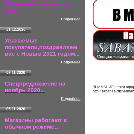
Сабанеева и запчасти к
ним...
Подробнее
31.12.2020
Уважаемые
покупатели,поздравляем
вас с Новым 2021 годом...
Подробнее
07.11.2020
Спецпредложение на
ВНИМАНИЕ:перед оформл
ноябрь 2020...
http://sabaneev.fisherma
Подробнее
05.11.2020
Магазины работают в
обычном режиме...